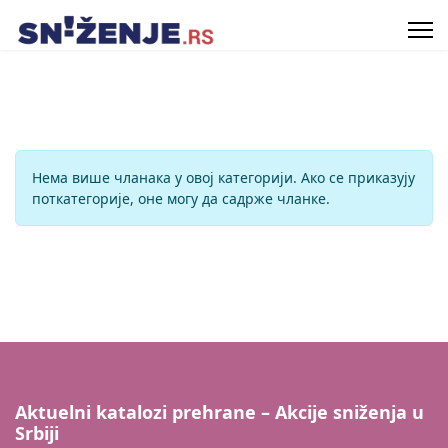
Инфо
Нема више чланака у овој категорији. Ако се приказују
поткатегорије, оне могу да садрже чланке.
Aktuelni katalozi prehrane – Akcije sniženja u
Srbiji