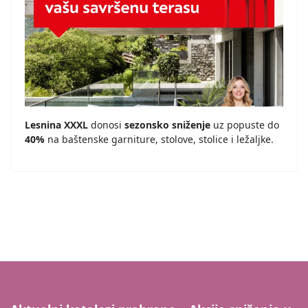
Lesnina XXXL
donosi
sezonsko sniženje
uz popuste do
40%
na baštenske garniture, stolove, stolice i ležaljke.