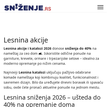
Lesnina akcije
Lesnina akcije i katalozi 2026
donose
sniženja do 40%
na
nameštaj za ceo dom 🛋️. Iskoristite odlične ponude na
garniture, krevete, ormare i trpezarijske setove – idealno za
moderno opremanje po nižim cenama.
Najnoviji
Lesnina katalozi
uključuju pažljivo odabrane
komade nameštaja koji kombinuju kvalitet, funkcionalnost i
savremen dizajn. Bilo da uređujete dnevni boravak ili spavaću
sobu, ovde ćete pronaći aktuelne ponude na jednom mestu.
Lesnina sniženja 2026 – ušteda do
40% na opremanje doma