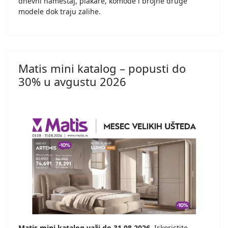
dnevni nameštaj, plakare, komode i brojne druge
modele dok traju zalihe.
Matis mini katalog – popusti do
30% u avgustu 2026
Matis mini katalog važi do 31.08.2026.
Iskoristite