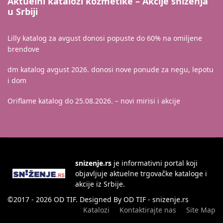
Aktuelni katalozi kozmetike – Akcije sniženja
u Srbiji
Lilly katalog za avgust donosi popuste do 60% na omiljene
brendove
dm katalog avgust 2026. donosi nove ponude za negu, lepotu
i dom
Oriflame katalog do 25.08.2026. – novi mirisi i akcije
snizenje.rs
je informativni portal koji
objavljuje aktuelne trgovačke kataloge i
akcije iz Srbije.
©2017 - 2026 OD TIF. Designed By OD TIF - snizenje.rs
Katalozi
Kontaktirajte nas
Site Map