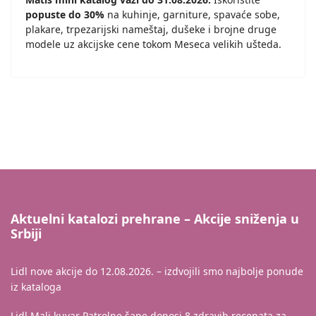
popuste do 30%
na kuhinje, garniture, spavaće sobe,
plakare, trpezarijski nameštaj, dušeke i brojne druge
modele uz akcijske cene tokom Meseca velikih ušteda.
Aktuelni katalozi prehrane – Akcije sniženja u
Srbiji
Lidl nove akcije do 12.08.2026. – izdvojili smo najbolje ponude
iz kataloga
Lidl Mali kuvar Patrolne šape donosi 8 zdravih recepata za