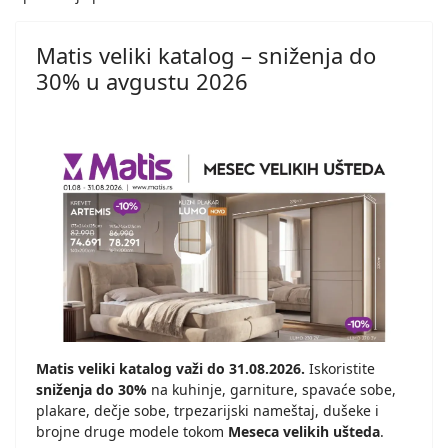
Matis veliki katalog – sniženja do
30% u avgustu 2026
Matis veliki katalog važi do 31.08.2026.
Iskoristite
sniženja do 30%
na kuhinje, garniture, spavaće sobe,
plakare, dečje sobe, trpezarijski nameštaj, dušeke i
brojne druge modele tokom
Meseca velikih ušteda
.